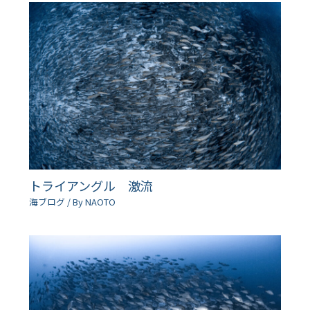
トライアングル 激流
海ブログ
/ By
NAOTO