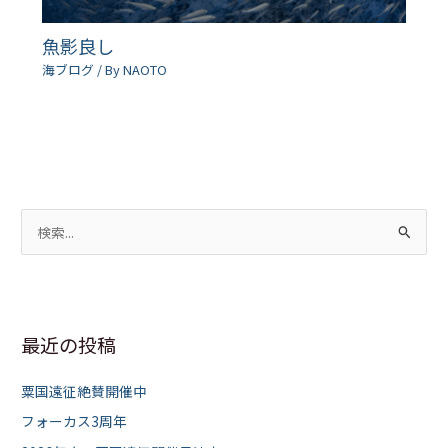
魚影良し
海ブログ
/ By
NAOTO
検
索
対
象
最近の投稿
:
粟国遠征絶賛開催中
フォーカス3周年