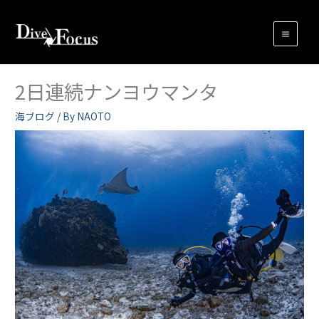
内
容
を
ス
キ
2日連続ナンヨウマンタ
ッ
プ
海ブログ
/ By
NAOTO