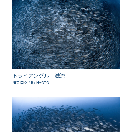
トライアングル 激流
海ブログ
/ By
NAOTO