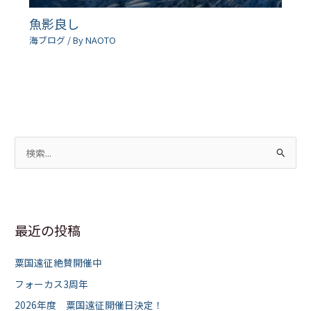
魚影良し
海ブログ
/ By
NAOTO
検
索
対
象
最近の投稿
:
粟国遠征絶賛開催中
フォーカス3周年
2026年度 粟国遠征開催日決定！