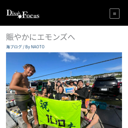
内
容
を
ス
キ
賑やかにエモンズへ
ッ
プ
海ブログ
/ By
NAOTO