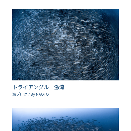
トライアングル 激流
海ブログ
/ By
NAOTO