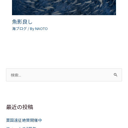
魚影良し
海ブログ
/ By
NAOTO
検
索
対
象
最近の投稿
:
粟国遠征絶賛開催中