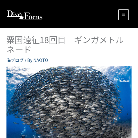
内
容
を
ス
キ
粟国遠征18回目 ギンガメトル
ッ
ネード
プ
海ブログ
/ By
NAOTO