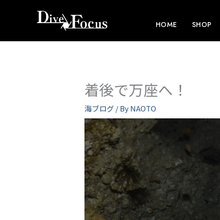
内
容
HOME
SHOP
を
ス
キ
ッ
着後で万座へ！
プ
海ブログ
/ By
NAOTO