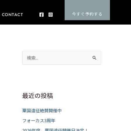
今すぐ予約する
CONTACT
検
索
対
象
:
最近の投稿
粟国遠征絶賛開催中
フォーカス3周年
2026年度 粟国遠征開催日決定！