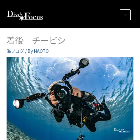
内
容
を
ス
キ
着後 チービシ
ッ
プ
海ブログ
/ By
NAOTO