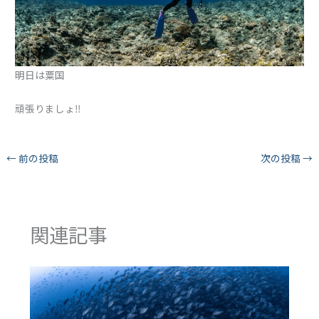
明日は粟国
頑張りましょ‼︎
←
前の投稿
次の投稿
→
関連記事