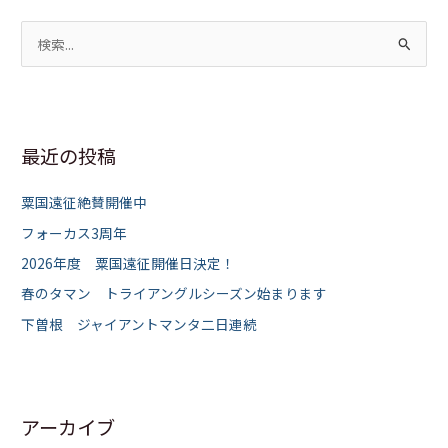
検
索
対
象
最近の投稿
:
粟国遠征絶賛開催中
フォーカス3周年
2026年度 粟国遠征開催日決定！
春のタマン トライアングルシーズン始まります
下曽根 ジャイアントマンタ二日連続
アーカイブ