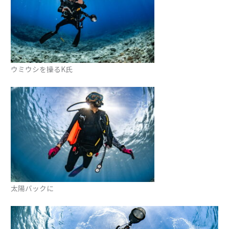
ウミウシを操るK氏
太陽バックに