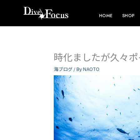
内
容
HOME
SHOP
を
ス
キ
ッ
時化ましたが久々ポ
プ
海ブログ
/ By
NAOTO