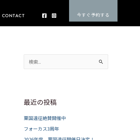
今すぐ予約する
CONTACT
検
索
対
象
:
最近の投稿
粟国遠征絶賛開催中
フォーカス3周年
2026年度 粟国遠征開催日決定！