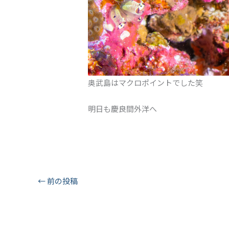
奥武島はマクロポイントでした笑
明日も慶良間外洋へ
←
前の投稿