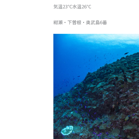
気温23℃水温26℃
紺瀬・下曽根・奥武島6番