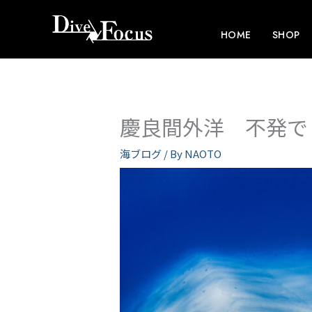
内
容
HOME
SHOP
を
ス
キ
ッ
慶良間外洋 不発で
プ
海ブログ
/ By
NAOTO