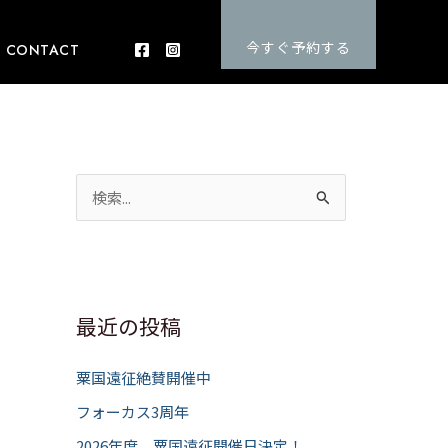
今すぐ予約する
CONTACT
検
索
対
象
:
最近の投稿
粟国遠征絶賛開催中
フォーカス3周年
2026年度 粟国遠征開催日決定！