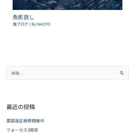
魚影良し
海ブログ
/ By
NAOTO
検
索
対
象
最近の投稿
:
粟国遠征絶賛開催中
フォーカス3周年