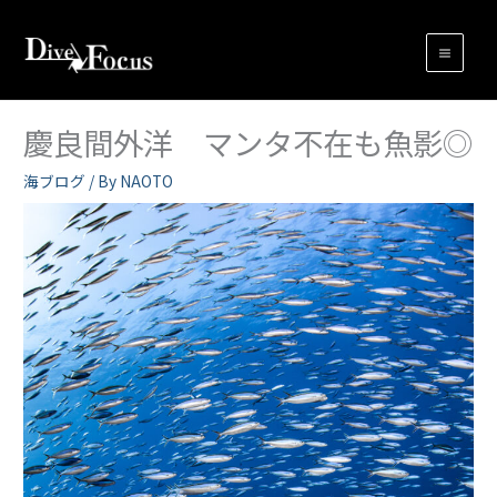
内
容
を
ス
キ
慶良間外洋 マンタ不在も魚影◎
ッ
プ
海ブログ
/ By
NAOTO