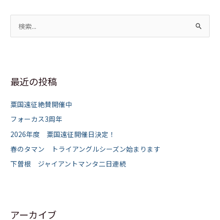
検
索
対
象
最近の投稿
:
粟国遠征絶賛開催中
フォーカス3周年
2026年度 粟国遠征開催日決定！
春のタマン トライアングルシーズン始まります
下曽根 ジャイアントマンタ二日連続
アーカイブ