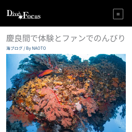
内
容
を
ス
キ
慶良間で体験とファンでのんびり
ッ
プ
海ブログ
/ By
NAOTO