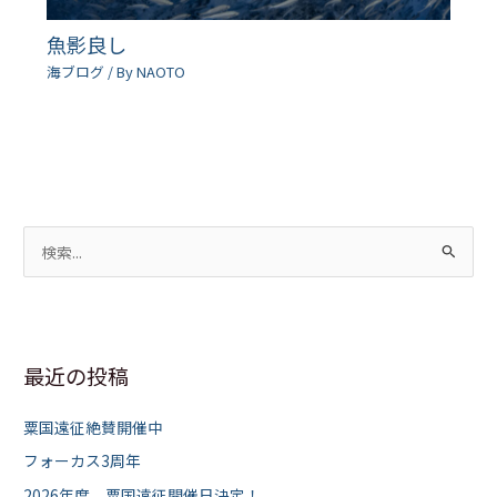
魚影良し
海ブログ
/ By
NAOTO
検
索
対
象
最近の投稿
:
粟国遠征絶賛開催中
フォーカス3周年
2026年度 粟国遠征開催日決定！