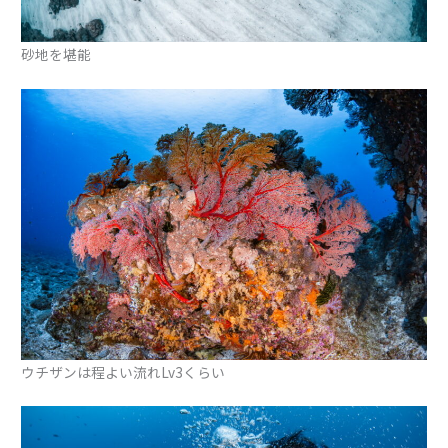
砂地を堪能
ウチザンは程よい流れLv3くらい