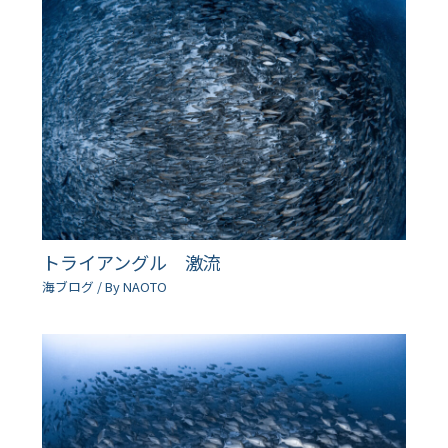
トライアングル 激流
海ブログ
/ By
NAOTO