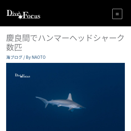
内
容
を
ス
キ
慶良間でハンマーヘッドシャーク
ッ
数匹
プ
海ブログ
/ By
NAOTO