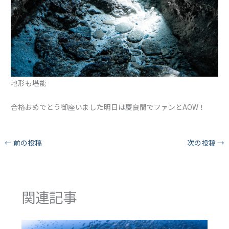
地形も堪能
合格おめでとう御座いました明日は慶良間でファンとAOW！
←
前の投稿
次の投稿
→
関連記事