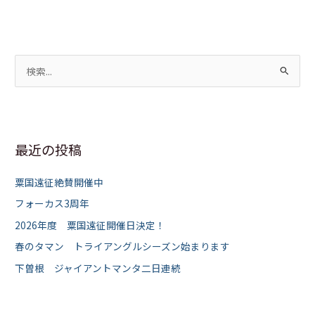
検
索
対
象
最近の投稿
:
粟国遠征絶賛開催中
フォーカス3周年
2026年度 粟国遠征開催日決定！
春のタマン トライアングルシーズン始まります
下曽根 ジャイアントマンタ二日連続