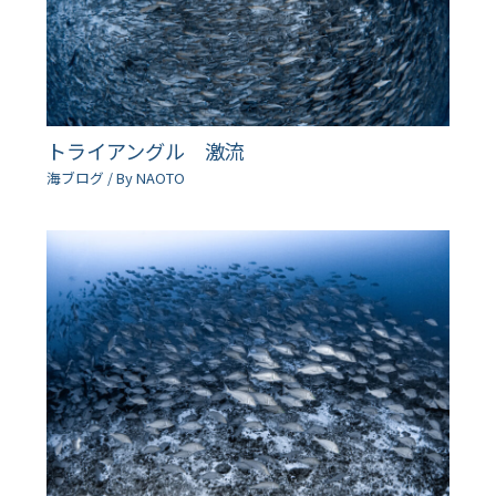
トライアングル 激流
海ブログ
/ By
NAOTO