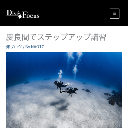
内
容
を
ス
キ
慶良間でステップアップ講習
ッ
プ
海ブログ
/ By
NAOTO