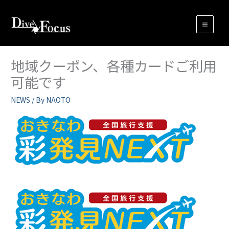
内
容
を
ス
キ
地域クーポン、各種カードご利用
ッ
可能です
プ
NEWS
/ By
NAOTO