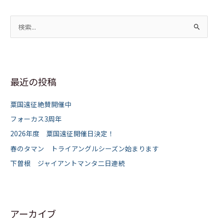
検
索
対
象
最近の投稿
:
粟国遠征絶賛開催中
フォーカス3周年
2026年度 粟国遠征開催日決定！
春のタマン トライアングルシーズン始まります
下曽根 ジャイアントマンタ二日連続
アーカイブ