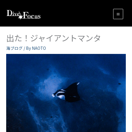
内
容
を
ス
キ
出た！ジャイアントマンタ
ッ
プ
海ブログ
/ By
NAOTO