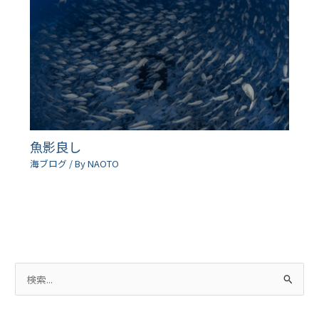
魚影良し
海ブログ
/ By
NAOTO
検
索