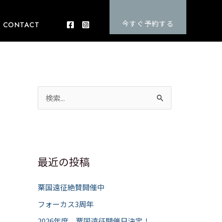
今すぐ予約する
CONTACT
検
索
対
象
:
最近の投稿
粟国遠征絶賛開催中
フォーカス3周年
2026年度 粟国遠征開催日決定！