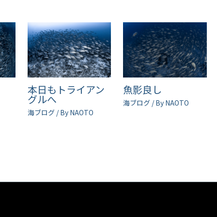
ル
本日もトライアン
魚影良し
グルへ
海ブログ
/ By
NAOTO
海ブログ
/ By
NAOTO