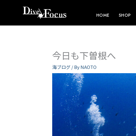
内
容
HOME
SHOP
を
ス
キ
ッ
今日も下曽根へ
プ
海ブログ
/ By
NAOTO