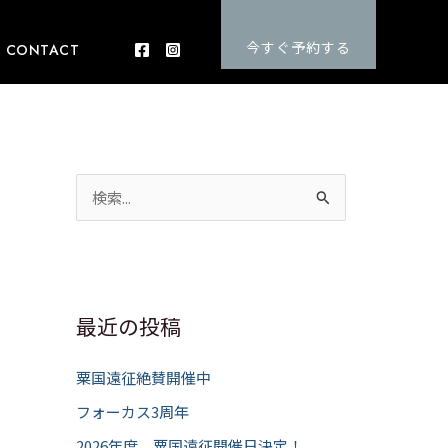
今すぐ予約する
CONTACT
検
索
対
象
:
最近の投稿
粟国遠征絶賛開催中
フォーカス3周年
2026年度 粟国遠征開催日決定！