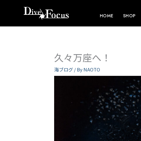
内
容
HOME
SHOP
を
ス
キ
ッ
久々万座へ！
プ
海ブログ
/ By
NAOTO