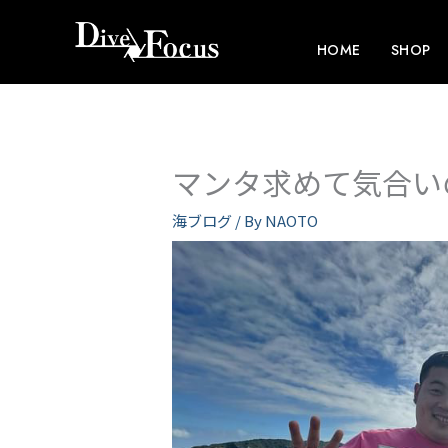
内
容
HOME
SHOP
を
ス
キ
ッ
マンタ求めて気合い
プ
海ブログ
/ By
NAOTO