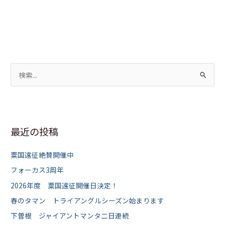
検
索
対
象
最近の投稿
:
粟国遠征絶賛開催中
フォーカス3周年
2026年度 粟国遠征開催日決定！
春のタマン トライアングルシーズン始まります
下曽根 ジャイアントマンタ二日連続