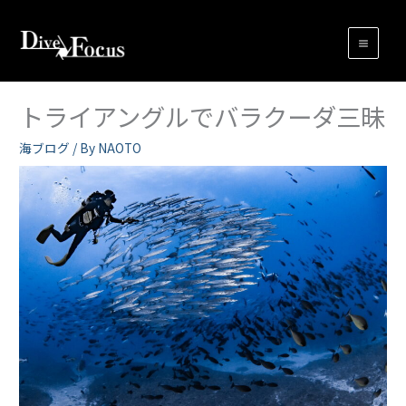
内
容
を
ス
キ
トライアングルでバラクーダ三昧
ッ
プ
海ブログ
/ By
NAOTO