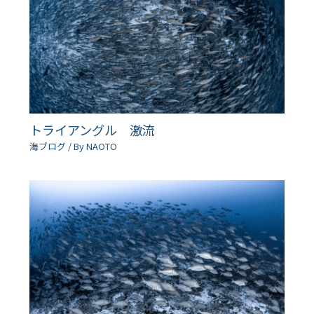
トライアングル 激流
海ブログ
/ By
NAOTO