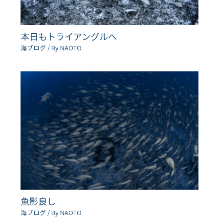
本日もトライアングルへ
海ブログ
/ By
NAOTO
魚影良し
海ブログ
/ By
NAOTO