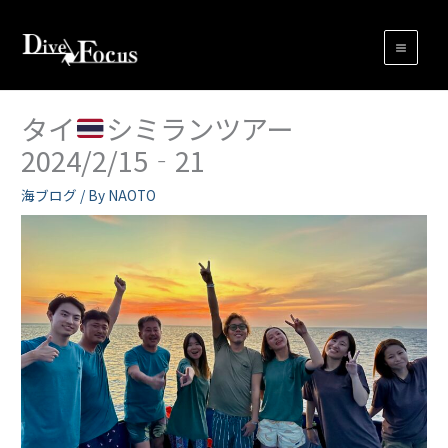
内
容
を
ス
キ
タイ
シミランツアー
ッ
2024/2/15‐21
プ
海ブログ
/ By
NAOTO