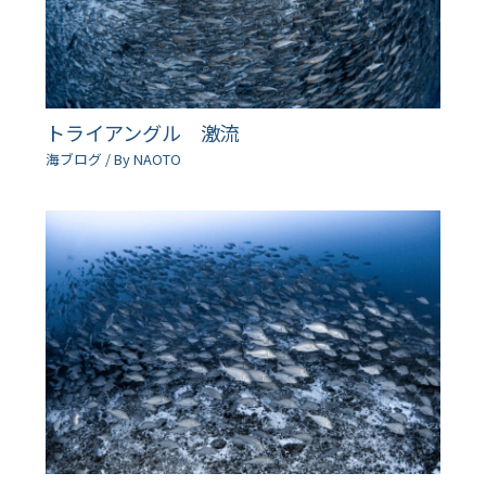
トライアングル 激流
海ブログ
/ By
NAOTO