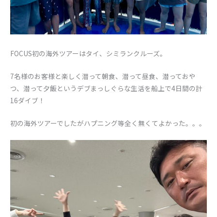
FOCUS初の海外ツアーはタイ、シミランクルーズ。
7名様のお客様と楽しく潜って朝食、潜って昼食、潜っておや
つ、潜って夕飯というデブまっしぐらな生活を船上で4日間の計
16ダイブ！
初の海外ツアーでしたがハプニング等全く無くてよかった。。。