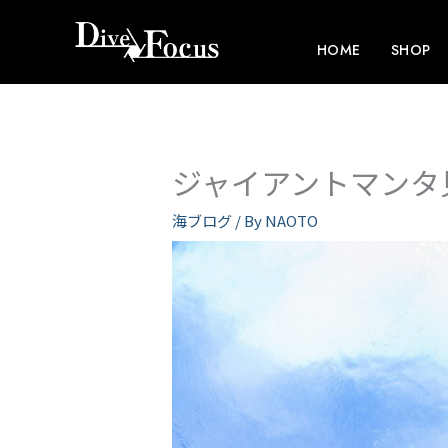
内
容
HOME
SHOP
を
ス
キ
ッ
ジャイアントマンタ
プ
海ブログ
/ By
NAOTO