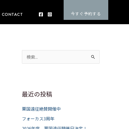
今すぐ予約する
CONTACT
検
索
対
象
:
最近の投稿
粟国遠征絶賛開催中
フォーカス3周年
2026年度 粟国遠征開催日決定！