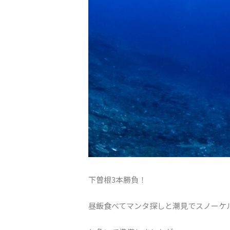
下曽根3本勝負！
昼飯食べてマンタ探しと潮見でスノーケ