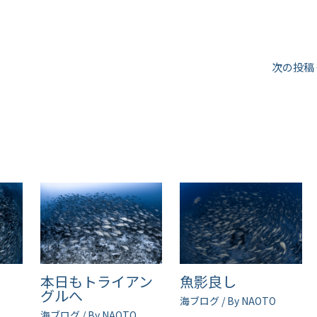
次の投稿
ル
本日もトライアン
魚影良し
グルへ
海ブログ
/ By
NAOTO
海ブログ
/ By
NAOTO