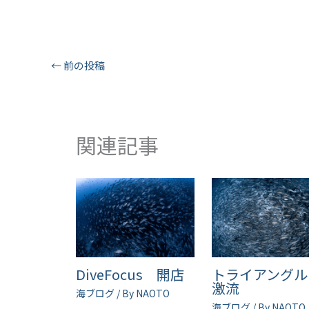
←
前の投稿
関連記事
DiveFocus 開店
トライアング
激流
海ブログ
/ By
NAOTO
海ブログ
/ By
NAOTO