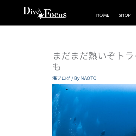
内
容
HOME
SHOP
を
ス
キ
ッ
まだまだ熱いぞトラ
プ
も
海ブログ
/ By
NAOTO