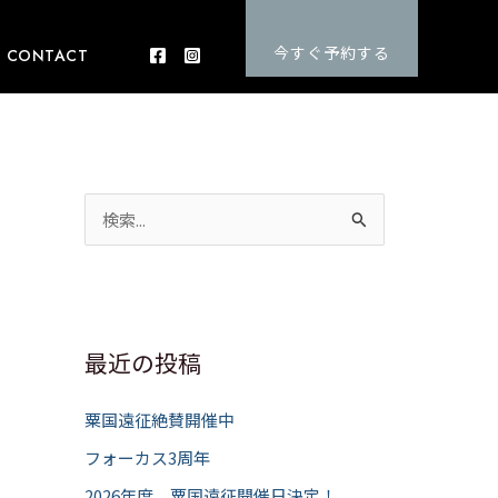
今すぐ予約する
CONTACT
検
索
対
象
:
最近の投稿
粟国遠征絶賛開催中
フォーカス3周年
2026年度 粟国遠征開催日決定！