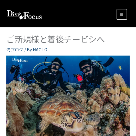
内
容
を
ス
キ
ご新規様と着後チービシへ
ッ
プ
海ブログ
/ By
NAOTO