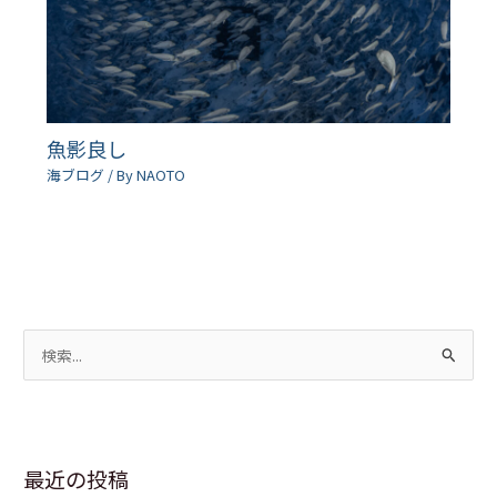
魚影良し
海ブログ
/ By
NAOTO
検
索
対
象
最近の投稿
: